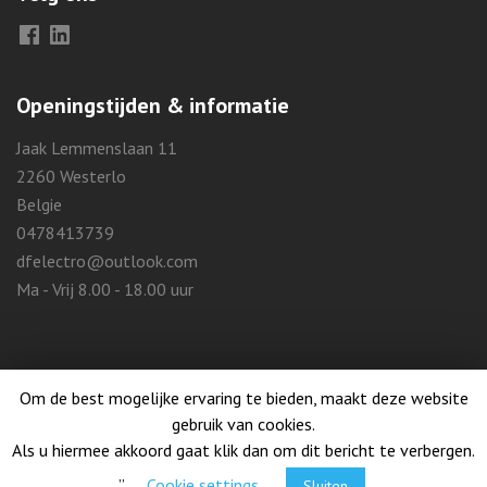
Facebook
LinkedIn
Openingstijden & informatie
Jaak Lemmenslaan 11
2260 Westerlo
Belgie
0478413739
dfelectro@outlook.com
Ma - Vrij 8.00 - 18.00 uur
Om de best mogelijke ervaring te bieden, maakt deze website
gebruik van cookies.
© Copyright 2026
DF Electro
Als u hiermee akkoord gaat klik dan om dit bericht te verbergen.
Construction Landing Page | Developed By
Rara Theme
Powered by
WordPress
.”
Cookie settings
Sluiten