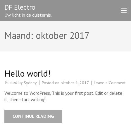
Skip
DF Electro
to
Uw licht in de duisternis.
content
(Press
Enter)
Maand: oktober 2017
Hello world!
on
Posted by
Posted on
oktober 1, 2017
Leave a Comment
Sydney
Hel
wor
Welcome to WordPress. This is your first post. Edit or delete
it, then start writing!
CONTINUE READING