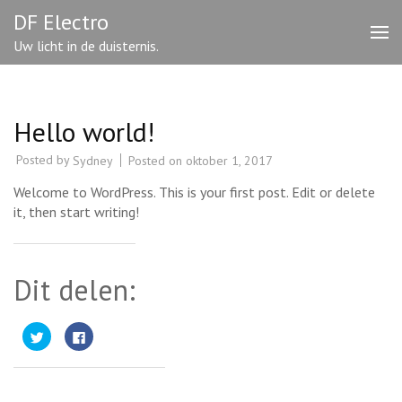
Skip
DF Electro
to
Uw licht in de duisternis.
content
(Press
Enter)
Hello world!
Posted by
Posted on
oktober 1, 2017
Sydney
Welcome to WordPress. This is your first post. Edit or delete
it, then start writing!
Dit delen:
Klik
Klik
om
om
te
te
delen
delen
met
op
Twitter
Facebook
(Wordt
(Wordt