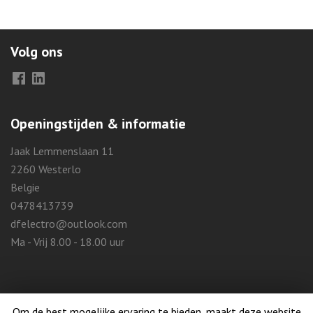
Volg ons
Facebook
LinkedIn
Openingstijden & informatie
Jaak Lemmenslaan 11
2260 Westerlo
Belgie
0478413739
dfelectro@outlook.com
Ma - Vrij 8.00 - 18.00 uur
Om de best mogelijke ervaring te bieden, maakt deze website