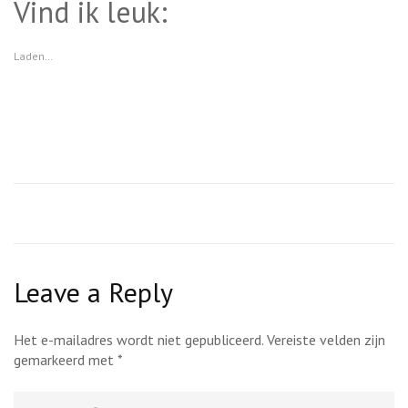
Vind ik leuk:
in
in
een
een
nieuw
nieuw
venster
venster
geopend)
geopend)
Laden…
Leave a Reply
Het e-mailadres wordt niet gepubliceerd.
Vereiste velden zijn
gemarkeerd met
*
Comment